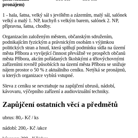
pronájem)
1 - hala, šatna, velký sál s jevištěm a zázemím, malý sál, salónek
velký a malý 1. NP, kuchyň s velkým barem, salónek 2. NP,
přípravna, šatna, chodby.
Organizacím založeným městem, občanským sdružením,
podnikajícím fyzickým a právnickým osobám s výjimkou
politických stran a hnutí, která splňují podmínku sídla na území
města Příbora a vyvíjející činnost převážně ve prospěch občanů
města Příbora, akcím pořádaných školskými a tělovýchovnými
zařízeními rovněž působících na území města Příbora se snižuje
nájem prostor o 50 % z aktuálního ceníku. Netýká se pronájmů,
u kterých organizace vybírá vstupné.
Sleva z ceníku se nevztahuje na zapůjčení ubrusů, nádobí,
kávovaru, výčepního zařízení a audiovizuální techniky.
Zapůjčení ostatních věcí a předmětů
ubrus: 80,- Kč / ks
nádobí: 200,- Kč /akce