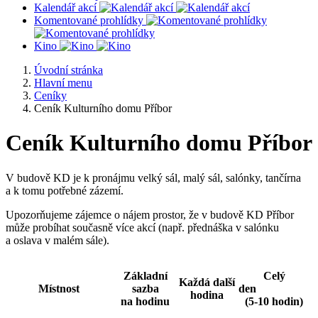
Kalendář akcí
Komentované prohlídky
Kino
Úvodní stránka
Hlavní menu
Ceníky
Ceník Kulturního domu Příbor
Ceník Kulturního domu Příbor
V budově KD je k pronájmu velký sál, malý sál, salónky, tančírna
a k tomu potřebné zázemí.
Upozorňujeme zájemce o nájem prostor, že v budově KD Příbor
může probíhat současně více akcí (např. přednáška v salónku
a oslava v malém sále).
Základní
Celý
Každá další
Místnost
sazba
den
hodina
na hodinu
(5-10 hodin)