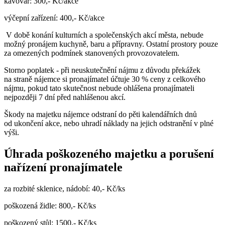
kávovar: 300,- Kč/akce
výčepní zařízení: 400,- Kč/akce
V době konání kulturních a společenských akcí města, nebude
možný pronájem kuchyně, baru a přípravny. Ostatní prostory pouze
za omezených podmínek stanovených provozovatelem.
Storno poplatek - při neuskutečnění nájmu z důvodu překážek
na straně nájemce si pronajímatel účtuje 30 % ceny z celkového
nájmu, pokud tato skutečnost nebude ohlášena pronajímateli
nejpozději 7 dní před nahlášenou akcí.
Škody na majetku nájemce odstraní do pěti kalendářních dnů
od ukončení akce, nebo uhradí náklady na jejich odstranění v plné
výši.
Úhrada poškozeného majetku a porušení
nařízení pronajímatele
za rozbité sklenice, nádobí: 40,- Kč/ks
poškozená židle: 800,- Kč/ks
poškozený stůl: 1500,- Kč/ks