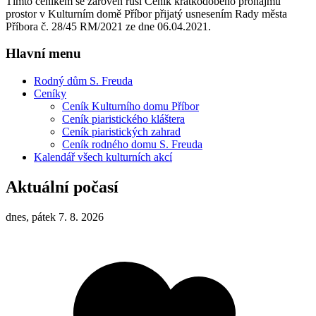
Tímto ceníkem se zároveň ruší Ceník krátkodobého pronájmu
prostor v Kulturním domě Příbor přijatý usnesením Rady města
Příbora č. 28/45 RM/2021 ze dne 06.04.2021.
Hlavní menu
Rodný dům S. Freuda
Ceníky
Ceník Kulturního domu Příbor
Ceník piaristického kláštera
Ceník piaristických zahrad
Ceník rodného domu S. Freuda
Kalendář všech kulturních akcí
Aktuální počasí
dnes, pátek 7. 8. 2026