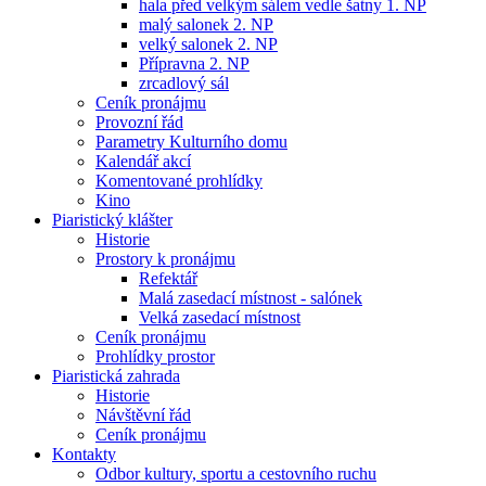
hala před velkým sálem vedle šatny 1. NP
malý salonek 2. NP
velký salonek 2. NP
Přípravna 2. NP
zrcadlový sál
Ceník pronájmu
Provozní řád
Parametry Kulturního domu
Kalendář akcí
Komentované prohlídky
Kino
Piaristický klášter
Historie
Prostory k pronájmu
Refektář
Malá zasedací místnost - salónek
Velká zasedací místnost
Ceník pronájmu
Prohlídky prostor
Piaristická zahrada
Historie
Návštěvní řád
Ceník pronájmu
Kontakty
Odbor kultury, sportu a cestovního ruchu