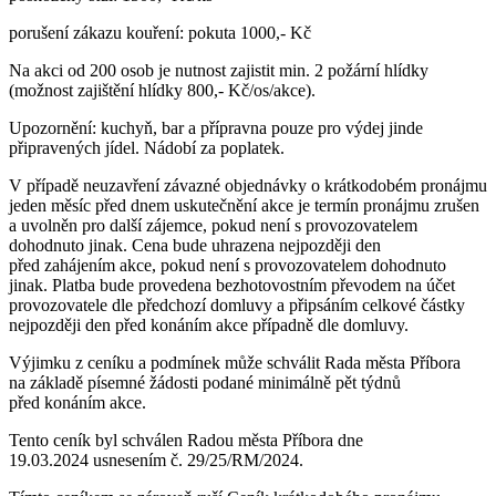
porušení zákazu kouření: pokuta 1000,- Kč
Na akci od 200 osob je nutnost zajistit min. 2 požární hlídky
(možnost zajištění hlídky 800,- Kč/os/akce).
Upozornění: kuchyň, bar a přípravna pouze pro výdej jinde
připravených jídel. Nádobí za poplatek.
V případě neuzavření závazné objednávky o krátkodobém pronájmu
jeden měsíc před dnem uskutečnění akce je termín pronájmu zrušen
a uvolněn pro další zájemce, pokud není s provozovatelem
dohodnuto jinak. Cena bude uhrazena nejpozději den
před zahájením akce, pokud není s provozovatelem dohodnuto
jinak. Platba bude provedena bezhotovostním převodem na účet
provozovatele dle předchozí domluvy a připsáním celkové částky
nejpozději den před konáním akce případně dle domluvy.
Výjimku z ceníku a podmínek může schválit Rada města Příbora
na základě písemné žádosti podané minimálně pět týdnů
před konáním akce.
Tento ceník byl schválen Radou města Příbora dne
19.03.2024 usnesením č. 29/25/RM/2024.