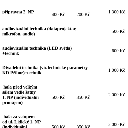
přípravna 2. NP
1 300 Kč
400 Kč
200 Kč
audiovizuální technika (dataprojektor,
500 Kč
mikrofon, audio)
audiovizuální technika (LED světla)
600 Kč
+technik
Divadelní technika (viz technické parametry
1 000 Kč
KD Příbor)+technik
hala před velkým
sálem vedle šatny
2 000 Kč
1. NP (individuální
500 Kč
350 Kč
pronájem)
hala za vstupem
od ul. Lidické 1. NP
2 000 Kč
(individuální
500 Kč
350 Kč