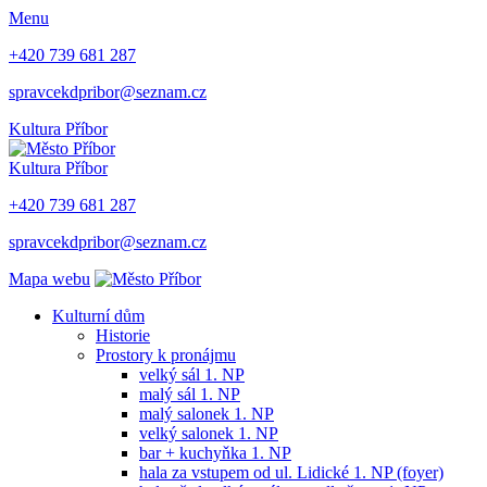
Menu
+420 739 681 287
spravcekdpribor@seznam.cz
Kultura Příbor
Kultura Příbor
+420 739 681 287
spravcekdpribor@seznam.cz
Mapa webu
Kulturní dům
Historie
Prostory k pronájmu
velký sál 1. NP
malý sál 1. NP
malý salonek 1. NP
velký salonek 1. NP
bar + kuchyňka 1. NP
hala za vstupem od ul. Lidické 1. NP (foyer)