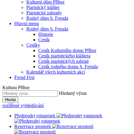
Kulturní dům Příbor
Piaristický klášter
Piaristické zahrady
Rodný dům S. Freuda
Hlavní menu
Rodný dům S. Freuda
Historie
Ceník
Ceníky
Ceník Kulturního domu Příbor
Ceník piaristického kláštera
Ceník piaristických zahrad
Ceník rodného domu S. Freuda
Kalendář všech kulturních akcí
Freud Fest
Kultura Příbor
Hledaný výraz
Hledat
rozšířené vyhledávání
Předprodej vstupenek
Rezervace prostorů