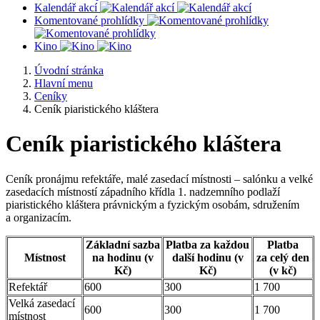
Kalendář akcí
Komentované prohlídky
Kino
Úvodní stránka
Hlavní menu
Ceníky
Ceník piaristického kláštera
Ceník piaristického kláštera
Ceník pronájmu refektáře, malé zasedací místnosti – salónku a velké
zasedacích místností západního křídla 1. nadzemního podlaží
piaristického kláštera právnickým a fyzickým osobám, sdružením
a organizacím.
Základní sazba
Platba za každou
Platba
Místnost
na hodinu (v
další hodinu (v
za celý den
Kč)
Kč)
(v kč)
Refektář
600
300
1 700
Velká zasedací
600
300
1 700
místnost