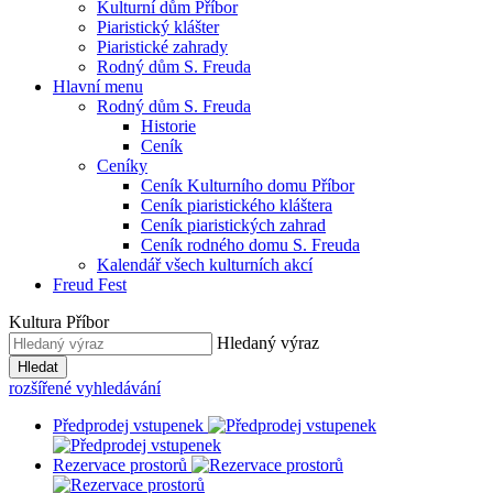
Kulturní dům Příbor
Piaristický klášter
Piaristické zahrady
Rodný dům S. Freuda
Hlavní menu
Rodný dům S. Freuda
Historie
Ceník
Ceníky
Ceník Kulturního domu Příbor
Ceník piaristického kláštera
Ceník piaristických zahrad
Ceník rodného domu S. Freuda
Kalendář všech kulturních akcí
Freud Fest
Kultura Příbor
Hledaný výraz
Hledat
rozšířené vyhledávání
Předprodej vstupenek
Rezervace prostorů