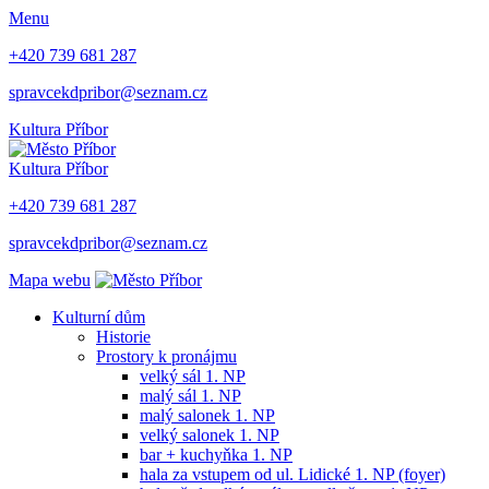
Menu
+420 739 681 287
spravcekdpribor@seznam.cz
Kultura Příbor
Kultura Příbor
+420 739 681 287
spravcekdpribor@seznam.cz
Mapa webu
Kulturní dům
Historie
Prostory k pronájmu
velký sál 1. NP
malý sál 1. NP
malý salonek 1. NP
velký salonek 1. NP
bar + kuchyňka 1. NP
hala za vstupem od ul. Lidické 1. NP (foyer)