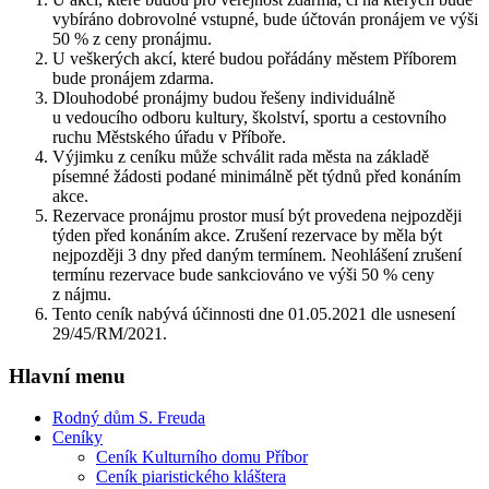
vybíráno dobrovolné vstupné, bude účtován pronájem ve výši
50 % z ceny pronájmu.
U veškerých akcí, které budou pořádány městem Příborem
bude pronájem zdarma.
Dlouhodobé pronájmy budou řešeny individuálně
u vedoucího odboru kultury, školství, sportu a cestovního
ruchu Městského úřadu v Příboře.
Výjimku z ceníku může schválit rada města na základě
písemné žádosti podané minimálně pět týdnů před konáním
akce.
Rezervace pronájmu prostor musí být provedena nejpozději
týden před konáním akce. Zrušení rezervace by měla být
nejpozději 3 dny před daným termínem. Neohlášení zrušení
termínu rezervace bude sankciováno ve výši 50 % ceny
z nájmu.
Tento ceník nabývá účinnosti dne 01.05.2021 dle usnesení
29/45/RM/2021.
Hlavní menu
Rodný dům S. Freuda
Ceníky
Ceník Kulturního domu Příbor
Ceník piaristického kláštera