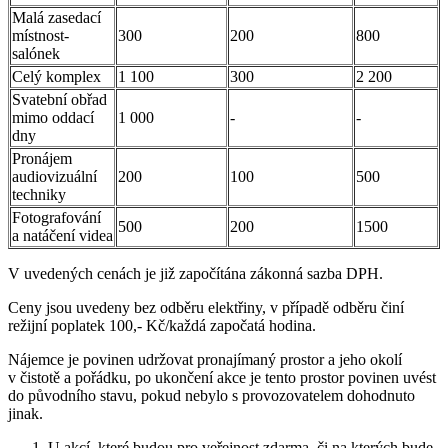
Malá zasedací
místnost-
300
200
800
salónek
Celý komplex
1 100
300
2 200
Svatební obřad
mimo oddací
1 000
-
-
dny
Pronájem
audiovizuální
200
100
500
techniky
Fotografování
500
200
1500
a natáčení videa
V uvedených cenách je již započítána zákonná sazba DPH.
Ceny jsou uvedeny bez odběru elektřiny, v případě odběru činí
režijní poplatek 100,- Kč/každá započatá hodina.
Nájemce je povinen udržovat pronajímaný prostor a jeho okolí
v čistotě a pořádku, po ukončení akce je tento prostor povinen uvést
do původního stavu, pokud nebylo s provozovatelem dohodnuto
jinak.
U akcí, které budou pro veřejnost zdarma, či na kterých bude