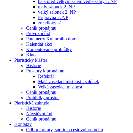
hala před velkým sálem vedle šatny 1. NP
malý salonek 2. NP
velký salonek 2. NP
Přípravna 2. NP
zrcadlový sál
Ceník pronájmu
Provozní řád
Parametry Kulturního domu
Kalendář akcí
Komentované prohlídky
Kino
Piaristický klášter
Historie
Prostory k pronájmu
Refektář
Malá zasedací místnost - salónek
Velká zasedací místnost
Ceník pronájmu
Prohlídky prostor
Piaristická zahrada
Historie
Návštěvní řád
Ceník pronájmu
Kontakty
Odbor kultury, sportu a cestovního ruchu